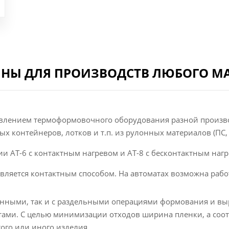
Ы ДЛЯ ПРОИЗВОДСТВ ЛЮБОГО М
товлением термоформовочного оборудования разной произ
 контейнеров, лотков и т.п. из рулонных материалов (ПС, П
 АТ-6 с контактным нагревом и АТ-8 с бесконтактным нагр
твляется контактным способом. На автоматах возможна рабо
енными, так и с раздельными операциями формования и выр
ами. С целью минимизации отходов ширина пленки, а соо
того или иного изделия.